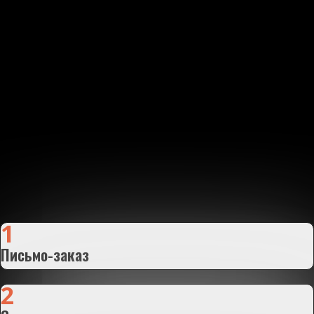
КАК РАБОТАЕТ НАША
КОМПАНИЯ
Работаем по стандарту: ШНК 1.03.01-16
Состав, порядок разработки, согласования и
утверждения
проектно-сметной документациина
капитальное строительство предприятий,
зданий и сооружений
1
Письмо-заказ
2