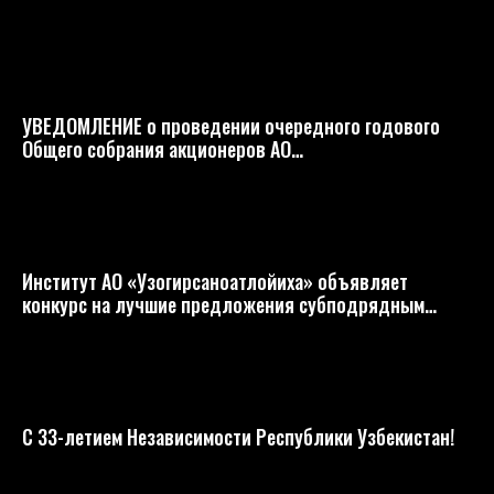
окончательные документы по Сардобе
УВЕДОМЛЕНИЕ о проведении очередного годового
Общего собрания акционеров АО
«O’zog’irsanoatloyiha» instituti
Институт АО «Узогирсаноатлойиха» объявляет
конкурс на лучшие предложения субподрядным
организациям!
С 33-летием Независимости Республики Узбекистан!