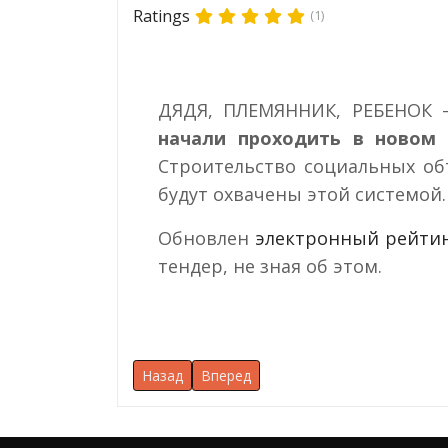
Ratings
(1)
ДЯДЯ, ПЛЕМЯННИК, РЕБЕНОК 
начали проходить в новом 
Строительство социальных об
будут охвачены этой системой.
Обновлен
электронный рейти
тендер, не зная об этом.
Предыдущий: Тендеры будут проводиться п
Следующий: В каком регионе больш
Назад
Вперед