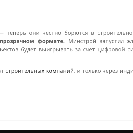
— теперь они честно борются в строительно
прозрачном формате.
Минстрой запустил
э
ъектов будет выигрывать за счет цифровой си
нг строительных компаний
, и только через ин
розрачно
е всего строительных компаний?