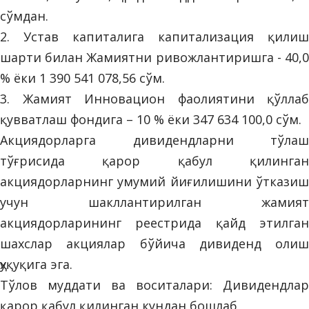
сўмдан.
2. Устав капиталига капитализация қилиш
шарти билан Жамиятни ривожлантиришга - 40,0
% ёки 1 390 541 078,56 сўм.
3. Жамият Инновацион фаолиятини қўллаб
қувватлаш фондига – 10 % ёки 347 634 100,0 сўм.
Акциядорларга дивидендларни тўлаш
тўғрисида қарор қабул қилинган
акциядорларнинг умумий йиғилишини ўтказиш
учун шакллантирилган жамият
акциядорларининг реестрида қайд этилган
шахслар акциялар бўйича дивиденд олиш
ҳуқуқига эга.
Тўлов муддати ва воситалари: Дивидендлар
қарор қабул қилинган кундан бошлаб