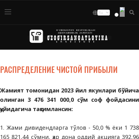
РАСПРЕДЕЛЕНИЕ ЧИСТОЙ ПРИБЫЛИ
Жамият томонидан 2023 йил якунлари бўйича
олинган 3 476 341 000,0 сўм соф фойдасини
қуйидагича тақсимлансин:
1. Жами дивидендларга тўлов - 50,0 % ёки 1 738
165 821,44 сўмни, ҳар дона оддий акцияга 392,96