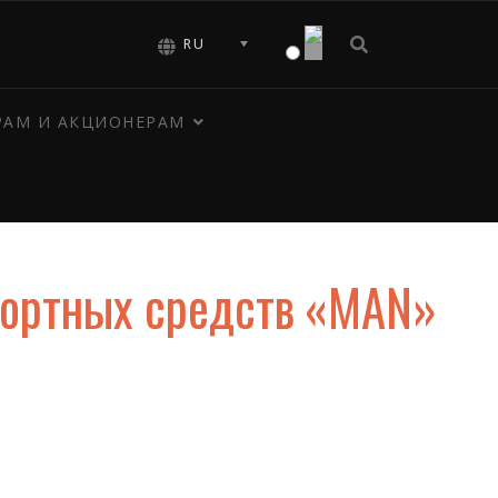
RU
РАМ И АКЦИОНЕРАМ
портных средств «MAN»