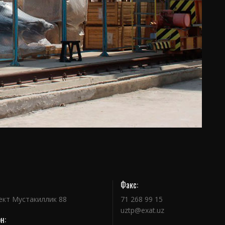
Факс:
ект Мустакиллик 88
71 268 99 15
uztp@exat.uz
н: